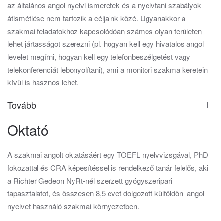
az általános angol nyelvi ismeretek és a nyelvtani szabályok
átismétlése nem tartozik a céljaink közé. Ugyanakkor a
szakmai feladatokhoz kapcsolódóan számos olyan területen
lehet jártasságot szerezni (pl. hogyan kell egy hivatalos angol
levelet megírni, hogyan kell egy telefonbeszélgetést vagy
telekonferenciát lebonyolítani), ami a monitori szakma keretein
kívül is hasznos lehet.
Tovább
Oktató
A szakmai angolt oktatásáért egy TOEFL nyelvvizsgával, PhD
fokozattal és CRA képesítéssel is rendelkező tanár felelős, aki
a Richter Gedeon NyRt-nél szerzett gyógyszeripari
tapasztalatot, és összesen 8,5 évet dolgozott külföldön, angol
nyelvet használó szakmai környezetben.