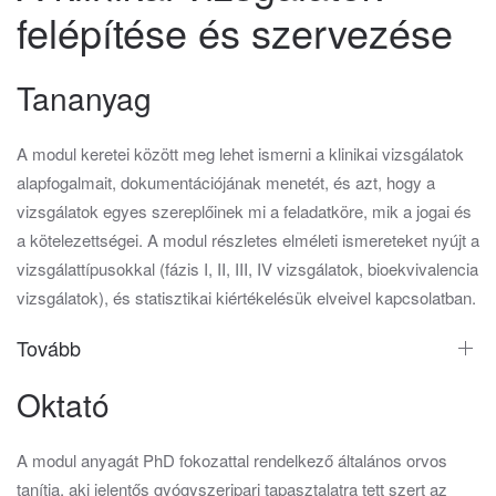
felépítése és szervezése
Tananyag
A modul keretei között meg lehet ismerni a klinikai vizsgálatok
alapfogalmait, dokumentációjának menetét, és azt, hogy a
vizsgálatok egyes szereplőinek mi a feladatköre, mik a jogai és
a kötelezettségei. A modul részletes elméleti ismereteket nyújt a
vizsgálattípusokkal (fázis I, II, III, IV vizsgálatok, bioekvivalencia
vizsgálatok), és statisztikai kiértékelésük elveivel kapcsolatban.
Tovább
Oktató
A modul anyagát PhD fokozattal rendelkező általános orvos
tanítja, aki jelentős gyógyszeripari tapasztalatra tett szert az