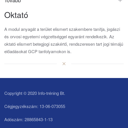
Oktató
A modul anyagát a terület elismert szakembere tanítja, jogászi
és orvosi egyetemi végzettséggel egyaránt rendelkezik. Az
oktató elismert betegjogi szakértő, rendszeresen tart jogi témájú
előadásokat GCP tanfolyamokon is.
Copyright © 2020 Info-tréning Bt.
Cégjegyzékszám: 13-06-073055
Adószám: 28865843-1-13