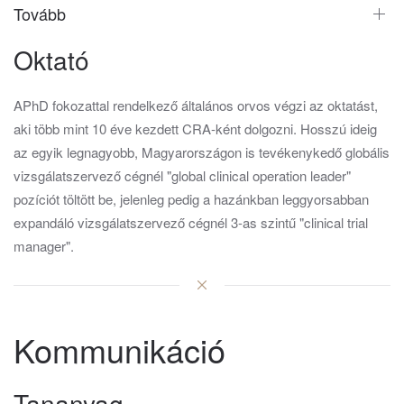
Tovább
Oktató
APhD fokozattal rendelkező általános orvos végzi az oktatást,
aki több mint 10 éve kezdett CRA-ként dolgozni. Hosszú ideig
az egyik legnagyobb, Magyarországon is tevékenykedő globális
vizsgálatszervező cégnél "global clinical operation leader"
pozíciót töltött be, jelenleg pedig a hazánkban leggyorsabban
expandáló vizsgálatszervező cégnél 3-as szintű "clinical trial
manager".
Kommunikáció
Tananyag